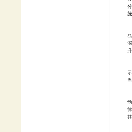
分
统
岛
深
升
示
当
动
律
其