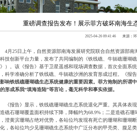
重磅调查报告发布！展示菲方破坏南海生态
2025-04-26 09:41:46 来源
4月25日上午，自然资源部南海发展研究院联合自然资源部
科技创新平台力量，发布了共同编制的《铁线礁、牛轭礁珊瑚礁
》）。该《报告》基于卫星遥感和现场调查数据，首次全面系统
，科学准确分析了铁线礁、牛轭礁沙洲的发育形成过程。《报告
影响铁线礁珊瑚礁生态系统健康的重要因素。菲方炮制的所谓中
的形成系我“填海造陆”等言论，毫无科学和事实依据。
《报告》显示，铁线礁珊瑚礁生态系统退化严重。其具体表现在：
造礁石珊瑚覆盖面积持续下降，降幅约为68.9%；二是造礁石
，澄黄滨珊瑚占绝对优势，各站位均发现有死亡的珊瑚和珊瑚断
化，各站位均少见珊瑚礁生态系统中广泛分布的甲壳类、腹足类