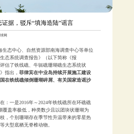
证据，驳斥“填海造陆”谣言
：环球网
南海生态中心、自然资源部南海调查中心等单位
生态系统调查报告》（以下简称《报
评估了铁线礁、牛轭礁珊瑚礁生态系统状
》指出，
菲律宾在中业岛持续开展施工建设
国在铁线礁倾倒珊瑚碎屑、有关国家造谣沙
一是2016年～2024年铁线礁所在环礁礁
珊瑚覆盖率极低，种类数少且以团块状珊瑚为
枝，个别珊瑚存在季节性升温带来的零星热
等大型底栖无脊椎动物。