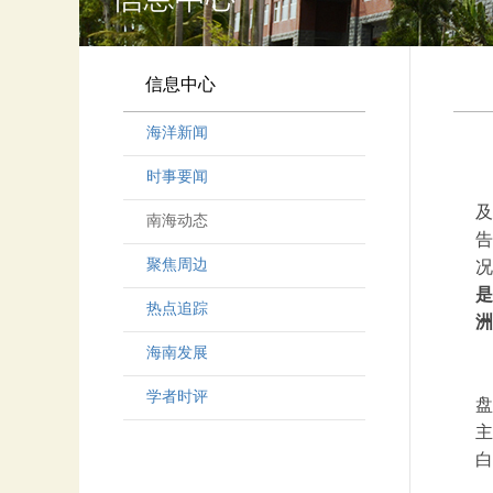
信息中心
海洋新闻
时事要闻
及
南海动态
告
聚焦周边
况
是
热点追踪
洲
海南发展
学者时评
盘
主
白