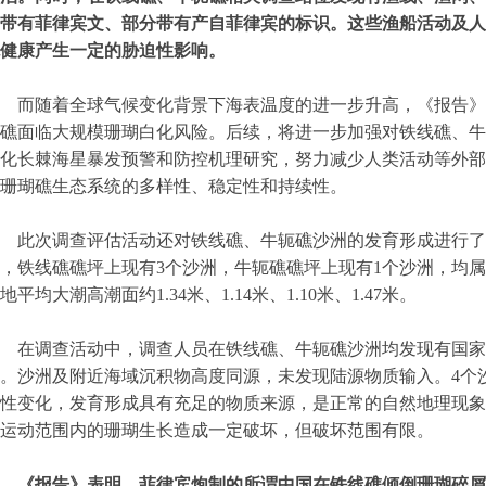
带有菲律宾文、部分带有产自菲律宾的标识。这些渔船活动及人
健康产生一定的胁迫性影响。
而随着全球气候变化背景下海表温度的进一步升高，《报告》
礁面临大规模珊瑚白化风险。后续，将进一步加强对铁线礁、牛
化长棘海星暴发预警和防控机理研究，努力减少人类活动等外部
珊瑚礁生态系统的多样性、稳定性和持续性。
此次调查评估活动还对铁线礁、牛轭礁沙洲的发育形成进行了
，铁线礁礁坪上现有3个沙洲，牛轭礁礁坪上现有1个沙洲，均
地平均大潮高潮面约1.34米、1.14米、1.10米、1.47米。
在调查活动中，调查人员在铁线礁、牛轭礁沙洲均发现有国家
。沙洲及附近海域沉积物高度同源，未发现陆源物质输入。4个
性变化，发育形成具有充足的物质来源，是正常的自然地理现象
运动范围内的珊瑚生长造成一定破坏，但破坏范围有限。
《报告》表明，菲律宾炮制的所谓中国在铁线礁倾倒珊瑚碎屑