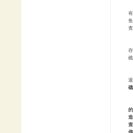
有
鱼
查
存
礁
退
礁
的
造
查
停