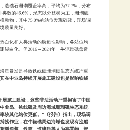
造礁石珊瑚覆盖率高，平均为37.7%，分布
种类数的46.6%，形态以分枝状为主，珊瑚礁
动物，其中75.0%的站位发现砗磲，现场调
境质量良好。
热白化和人类活动的胁迫性影响，各站位均
白化。但2016～2024年，牛轭礁礁盘造
海星暴发是导致铁线礁珊瑚礁生态系统严重
宾在中业岛持续开展施工建设也是影响铁线
续开展施工建设，这些非法活动严重损害了中国
中业岛、铁线礁及周边海域珊瑚礁生态系统
率较其他站位更低。”《报告》指出，现场调
捕捞作业，在牛轭礁周边海域也发现有渔船
塑料包装、铁筒、玻璃瓶等人为弃置物，部