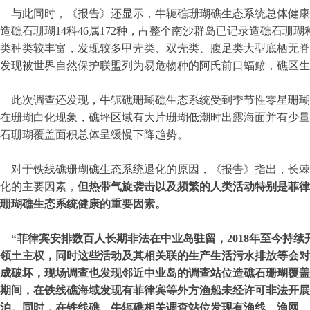
与此同时，《报告》还显示，牛轭礁珊瑚礁生态系统总体健康，
造礁石珊瑚14科46属172种，占整个南沙群岛已记录造礁石珊瑚
类种类较丰富，发现较多甲壳类、双壳类、腹足类大型底栖无脊椎
发现被世界自然保护联盟列为易危物种的阿氏前口蝠鲼，礁区生
此次调查还发现，牛轭礁珊瑚礁生态系统受到季节性零星珊瑚
在珊瑚白化现象，礁坪区域有大片珊瑚低潮时出露海面并有少量珊瑚
石珊瑚覆盖面积总体呈缓慢下降趋势。
对于铁线礁珊瑚礁生态系统退化的原因，《报告》指出，长棘
化的主要因素，
但热带气旋袭击以及频繁的人类活动特别是菲律
珊瑚礁生态系统健康的重要因素。
“菲律宾安排数百人长期非法在中业岛驻留，2018年至今持
领土主权，同时这些活动及其相关联的生产生活污水排放等会对
成破坏，现场调查也发现邻近中业岛的调查站位造礁石珊瑚覆盖
期间，在铁线礁海域发现有菲律宾等外方渔船未经许可非法开展
泊。同时，在铁线礁、牛轭礁相关调查站位发现有渔线、渔网、