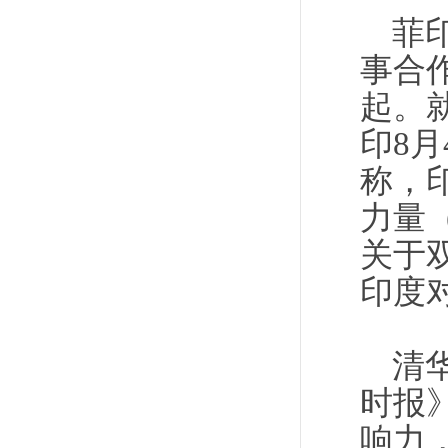
菲
事合
起。
印8
称，
力量
关于
印度
清
时报
响力