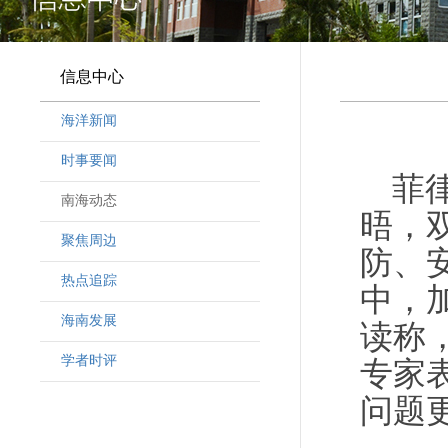
信息中心
海洋新闻
时事要闻
菲
南海动态
晤，
聚焦周边
防、
热点追踪
中，
海南发展
读称
学者时评
专家
问题