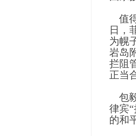
值
日，
为幌
岩岛
拦阻
正当
包
律宾
的和