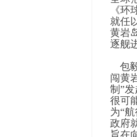
《环
就任
黄岩岛
逐舰
包
闯黄
制”
很可
为“航
政府
旨在