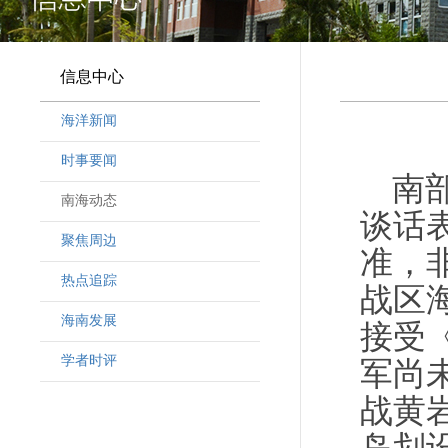
信息中心
海洋新闻
时事要闻
南
南海动态
谈话
聚焦周边
准，
热点追踪
战区
海南发展
接受
学者时评
军尚
战黄