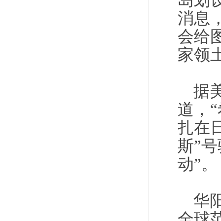
岛划
消息
会给
家领
据
道，
扎在
斯”
动”。
华
全球