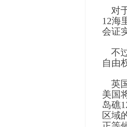
对
12
会证
不
自由
英
美国
岛礁
区域
正等