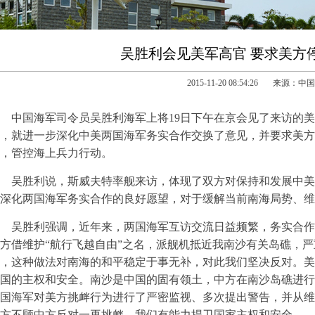
吴胜利会见美军高官 要求美方
2015-11-20 08:54:26 来源：
中国海军司令员吴胜利海军上将19日下午在京会见了来访的美
，就进一步深化中美两国海军务实合作交换了意见，并要求美方
，管控海上兵力行动。
吴胜利说，斯威夫特率舰来访，体现了双方对保持和发展中美
深化两国海军务实合作的良好愿望，对于缓解当前南海局势、维
吴胜利强调，近年来，两国海军互访交流日益频繁，务实合作
方借维护“航行飞越自由”之名，派舰机抵近我南沙有关岛礁，
，这种做法对南海的和平稳定于事无补，对此我们坚决反对。美
国的主权和安全。南沙是中国的固有领土，中方在南沙岛礁进行
国海军对美方挑衅行为进行了严密监视、多次提出警告，并从维
方不顾中方反对一再挑衅，我们有能力捍卫国家主权和安全。