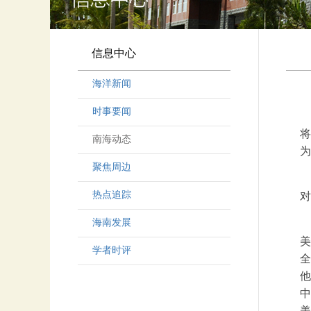
信息中心
海洋新闻
时事要闻
将
南海动态
为
聚焦周边
热点追踪
对
海南发展
美
学者时评
全
他
中
美