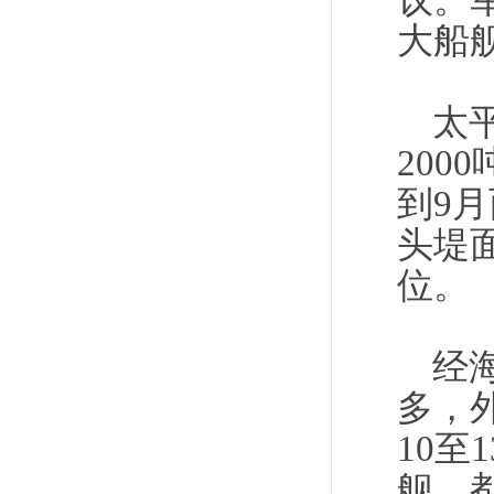
议。
大船
太
200
到9
头堤
位。
经
多，
10
舰，