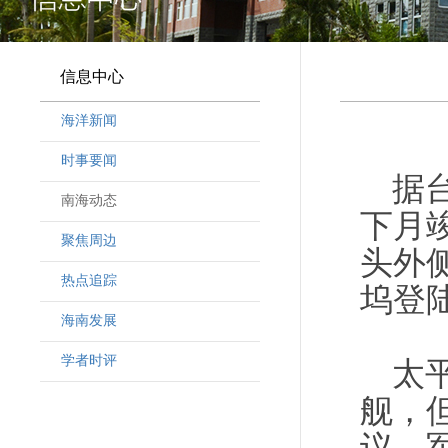
信息中心
海洋新闻
时事要闻
据
南海动态
下月
聚焦周边
头外
热点追踪
坞登
海南发展
学者时评
太
舰，