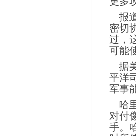
更多
报
密切
过，
可能使
据
平洋
军事
哈
对付
手。