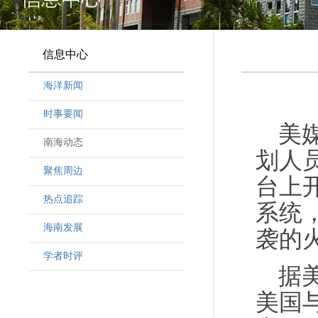
信息中心
海洋新闻
时事要闻
美
南海动态
划人
聚焦周边
台上
热点追踪
系统
海南发展
袭的
学者时评
据
美国