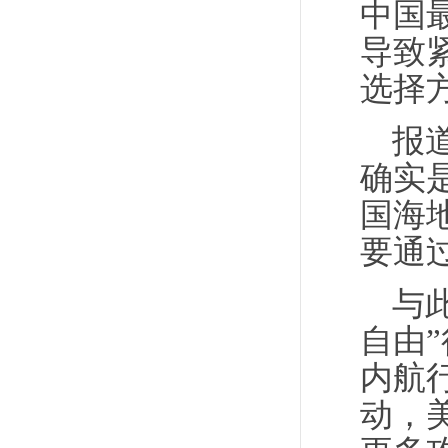
中国
导致
选择
报
确实
国海
要通
与
自由
内航
动，