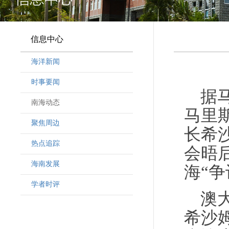
信息中心
海洋新闻
时事要闻
据
南海动态
马里斯
聚焦周边
长希沙姆
热点追踪
会晤
海南发展
海“
学者时评
澳
希沙