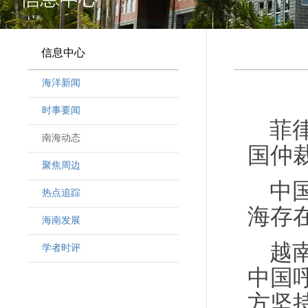
信息中心
海洋新闻
时事要闻
菲
南海动态
国仲
聚焦周边
中
热点追踪
海存
海南发展
越
学者时评
中国
方坚