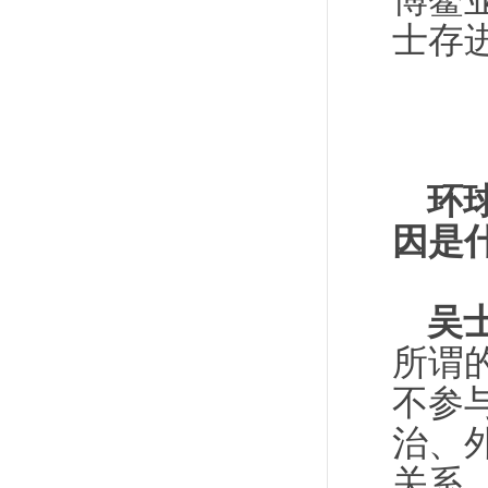
博鳌
士存
环
因是
吴
所谓
不参
治、
关系