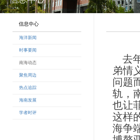
信息中心
海洋新闻
时事要闻
去
南海动态
弟情
聚焦周边
问题
热点追踪
轨，
海南发展
也让
学者时评
这样
海争