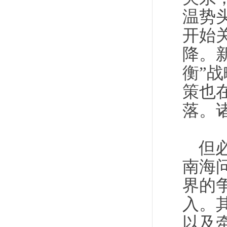
温势
开始
降。
衡”
策也
落。
但
南海
界的
入。
以及