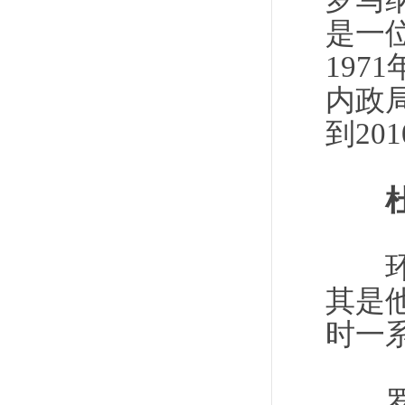
罗马纳(
是一
19
内政
到2
环球
其是
时一
罗马