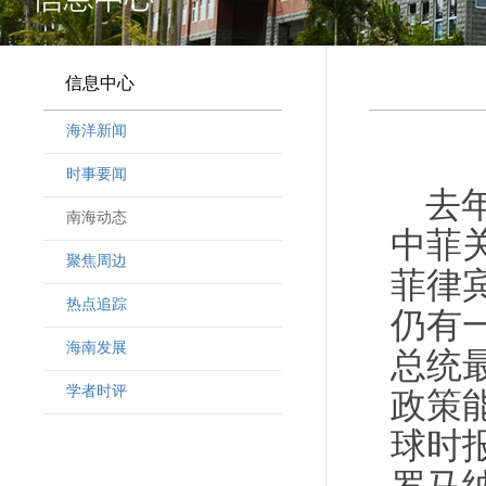
信息中心
海洋新闻
时事要闻
去
南海动态
中菲
聚焦周边
菲律
热点追踪
仍有
海南发展
总统
学者时评
政策
球时