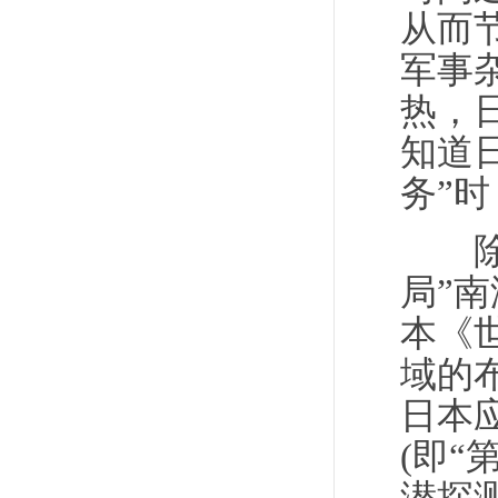
从而
军事
热，
知道
务”
除了
局”
本《
域的
日本
(即“