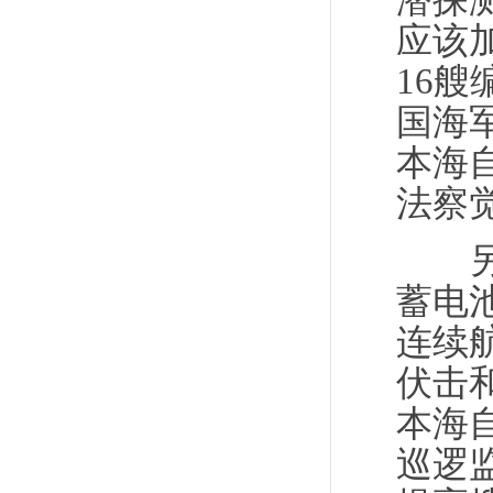
潜探
应该
16
国海
本海
法察
另一
蓄电
连续
伏击
本海
巡逻