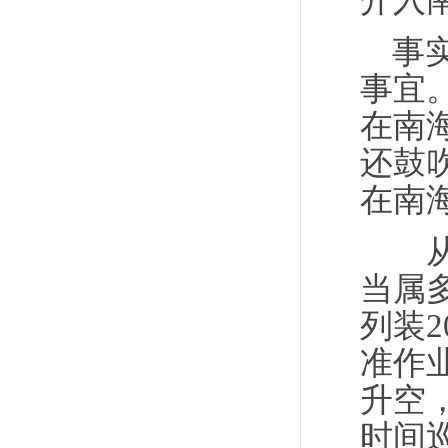
介入
事
事宜
在南
还鼓
在南
从能
当属
列装2
准作
升空
时间巡