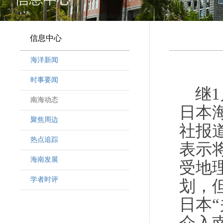
信息中心
海洋新闻
时事要闻
继
南海动态
日本
聚焦周边
社报
热点追踪
表示
海南发展
受地
学者时评
划，
日本