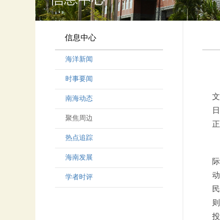
信息中心
海洋新闻
时事要闻
文
南海动态
日
聚焦周边
正
热点追踪
海南发展
际
动
学者时评
民
则
投