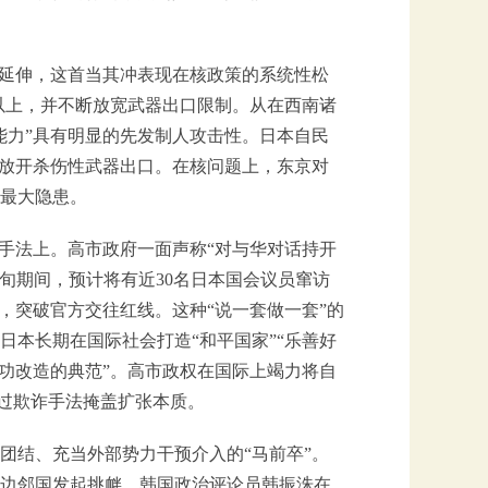
的延伸，这首当其冲表现在核政策的系统性松
以上，并不断放宽武器出口限制。从在西南诸
能力”具有明显的先发制人攻击性。日本自民
面放开杀伤性武器出口。在核问题上，东京对
最大隐患。
面手法上。高市政府一面声称“对与华对话持开
上旬期间，预计将有近30名日本国会议员窜访
，突破官方交往红线。这种“说一套做一套”的
本长期在国际社会打造“和平国家”“乐善好
功改造的典范”。高市政权在国际上竭力将自
通过欺诈手法掩盖扩张本质。
团结、充当外部势力干预介入的“马前卒”。
边邻国发起挑衅。韩国政治评论员韩振洙在