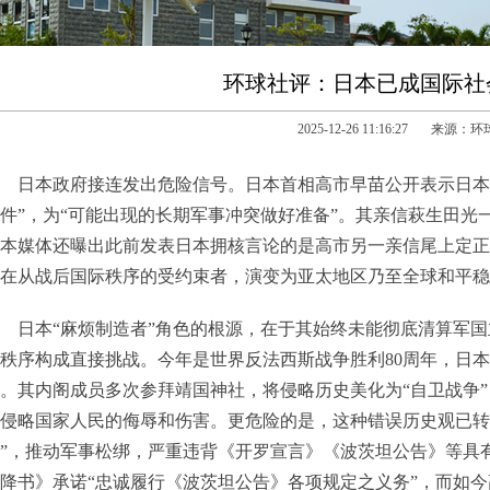
环球社评：日本已成国际社
2025-12-26 11:16:27 来源：
日本政府接连发出危险信号。日本首相高市早苗公开表示日本
件”，为“可能出现的长期军事冲突做好准备”。其亲信萩生田光
本媒体还曝出此前发表日本拥核言论的是高市另一亲信尾上定正
在从战后国际秩序的受约束者，演变为亚太地区乃至全球和平稳
日本“麻烦制造者”角色的根源，在于其始终未能彻底清算军
秩序构成直接挑战。今年是世界反法西斯战争胜利80周年，日
。其内阁成员多次参拜靖国神社，将侵略历史美化为“自卫战争”
侵略国家人民的侮辱和伤害。更危险的是，这种错误历史观已转
”，推动军事松绑，严重违背《开罗宣言》《波茨坦公告》等具
降书》承诺“忠诚履行《波茨坦公告》各项规定之义务”，而如