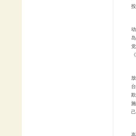
投
动
岛
党
《
放
台
欺
施
己
高