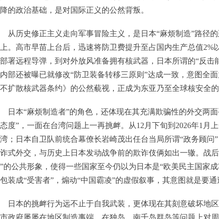
降的政治基础，是对国际正义的公然背叛。
从历史修正主义走向军事冒险主义，是日本“麻烦制造”路径
上。高市早苗上台后，迅速将防卫费提升至占国内生产总值2%
部署远程导弹，到对外放风准备拥有核武器，日本所谓的“反击
内部还被曝已就修改“防卫装备转移三原则”达成一致，意图全
不扩散核武器条约》的公然藐视，正成为东亚乃至全球核安全的
日本“麻烦制造者”的角色，还体现在其充满欺骗性的外交两
态度”，一面在台湾问题上一再挑衅。从12月下旬到2026年1月
湾；日本自卫队前统合幕僚长岩崎茂出任台当局所谓“政务顾问”
诈式外交，与历史上日本发动战争前的欺诈伎俩如出一辙。战后日
”的公共形象，使得一些国家至今仍以为日本是“欧美民主国家成
包装成“受害者”，煽动“中国霸凌”的虚假叙事，其意图就是要
日本的挑衅行为远不止于自我武装，更体现在其刻意破坏地区
市政府屡屡在地区制造事端，在独岛、南千岛群岛等问题上对周