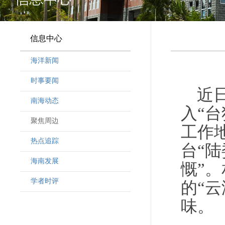
信息中心
海洋新闻
时事要闻
近
南海动态
入“
聚焦周边
工作
热点追踪
台“
海南发展
慨”
学者时评
的“
味。