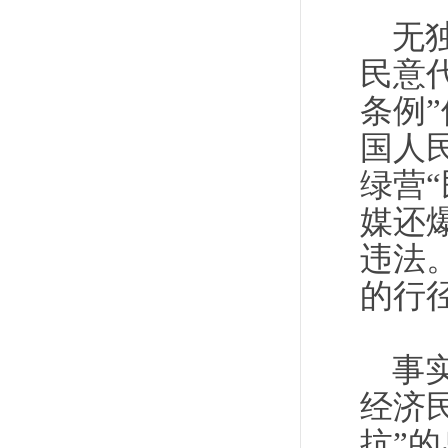
无
民意
条例
国人
绿营
媒还
违法
的行
事
经济
抗”