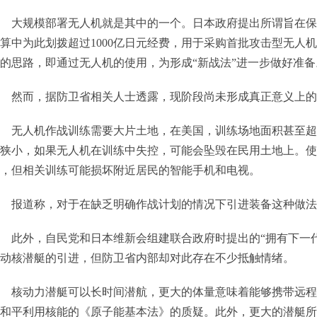
大规模部署无人机就是其中的一个。日本政府提出所谓旨在保
算中为此划拨超过1000亿日元经费，用于采购首批攻击型无人
的思路，即通过无人机的使用，为形成“新战法”进一步做好准备
然而，据防卫省相关人士透露，现阶段尚未形成真正意义上的
无人机作战训练需要大片土地，在美国，训练场地面积甚至超
狭小，如果无人机在训练中失控，可能会坠毁在民用土地上。使
，但相关训练可能损坏附近居民的智能手机和电视。
报道称，对于在缺乏明确作战计划的情况下引进装备这种做法
此外，自民党和日本维新会组建联合政府时提出的“拥有下一
动核潜艇的引进，但防卫省内部却对此存在不少抵触情绪。
核动力潜艇可以长时间潜航，更大的体量意味着能够携带远程
和平利用核能的《原子能基本法》的质疑。此外，更大的潜艇所