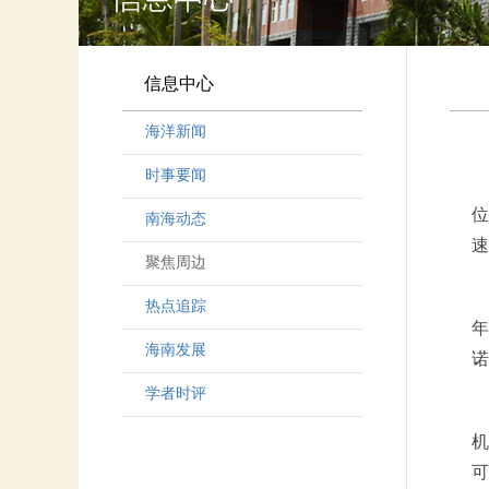
信息中心
海洋新闻
时事要闻
位
南海动态
速
聚焦周边
热点追踪
年
海南发展
诺
学者时评
机
可