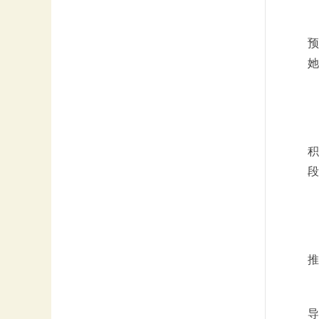
预
她
积
段
推
导