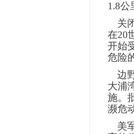
1.8
关
在2
开始
危险
边
大浦
施。
濒危
美