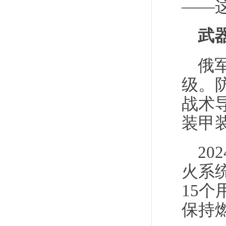
——
武
俄
级。
战术导
装甲
20
火系统
15
保持