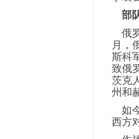
部
俄
月，
斯科
致俄
茨克
州和
如
西方