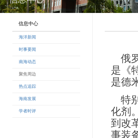
信息中心
海洋新闻
时事要闻
俄
南海动态
是《
聚焦周边
是德
热点追踪
特
海南发展
化剂
学者时评
到改
事装