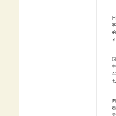
日
事
的
者
国
中
军
七
图
愿
天