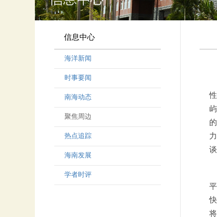
信息中心
海洋新闻
时事要闻
性
南海动态
屿
聚焦周边
的
力
热点追踪
谈
海南发展
学者时评
平
快
将