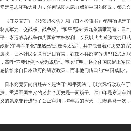
坚定意志和强大能力，任何试图以武力威胁中国的图谋，都只会
《开罗宣言》《波茨坦公告》和《日本投降书》都明确规定了
制其军力、交战权、战争权。“和平宪法”第九条清晰写道：日
平，永远放弃战争作为国家主权权利，以及以武力威胁或使用武
政府的“再军事化”显然已经“走得太远”，其中包含着对历史的
裹挟。日本社民党党首近日直言，在熊本县部署改进型12式反舰
，高呼“不要让熊本成为战场”。事实证明，将全体国民绑上军
感恰恰来自日本政府的错误政策，而非他们借口的“中国威胁”
日本究竟要向何处去？是恪守“和平宪法”、以实际行动取信
挟，重温军国主义的迷梦？历史是一面镜子。2026年是东京审判
义的累累罪行进行了公正审判；80年后的今天，胆敢再赌一次