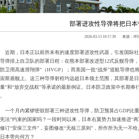
部署进攻性导弹将把日本
2026-03-13 10:17:39 来源：
近期，日本正以前所未有的速度部署进攻性武器，引发国际社
导弹排上自卫队的部署日程：在熊本部署改进型12式反舰导弹
防卫用高速滑翔弹”（HVGP）；而美国一批“战斧”巡航导弹也
宙斯盾舰上。这三种导弹射程均远超日本领土范围，其部署是日本
量”和“放弃交战权”等承诺的最新例证。日本防卫政策中长期奉行
。
一个月内紧锣密鼓部署三种进攻性导弹，防卫预算占GDP比
宪法”约束的国家吗？一段时间以来，日本右翼势力加速推进“再
修订“安保三文件”，妄图修改“无核三原则”，所作所为无一不给
日本带向何方？