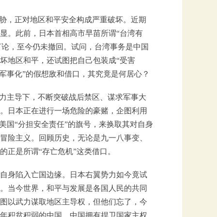
威胁，正对地区和平安全构成严重破坏。近期
显。此前，日本首相高市早苗所谓“台湾有
当言论，至今仍未撤回。试问，台湾事务是中国
坏地区和平，还试图把自己包装成“受害
军事化”的假想敌和借口，其究竟是何居心？
势力主导下，不断突破战后禁区、谋求军事大
。日本正在进行一场危险的豪赌，企图利用
美国“分担安全责任”的旗号，来换取其对自身
冒险主义。回顾历史，无论是九一八事变、
的正是所谓“存亡危机”这类借口。
本自身陷入亡国边缘。日本右翼势力如今竟试
。当今世界，和平与发展是各国人民的共同
图以武力谋取地区主导权，但他们忘了，今
年积贫积弱的中国。中国拥有捍卫国家主权