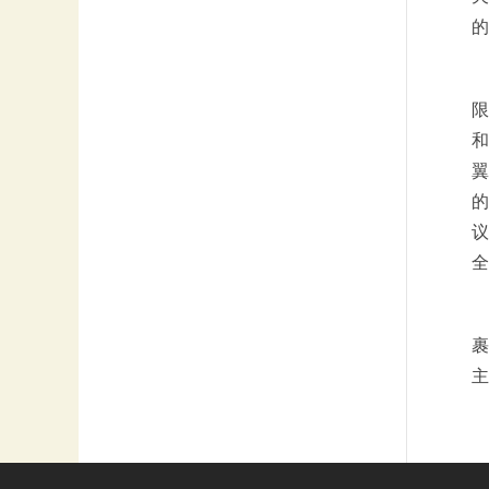
的
限
和
翼
的
议
全
裹
主