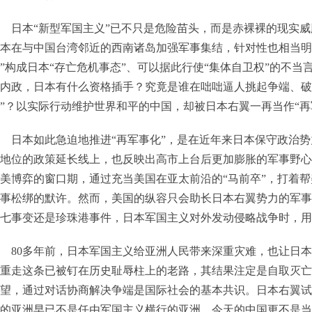
日本“新型军国主义”已不只是危险苗头，而是赤裸裸的现实
本在与中国台湾邻近的西南诸岛加强军事集结，针对性也相当明
”构成日本“存亡危机事态”、可以据此行使“集体自卫权”的不
内政，日本有什么资格插手？究竟是谁在咄咄逼人挑起争端、破
”？以实际行动维护世界和平的中国，却被日本右翼一再当作“再
日本如此急迫地推进“再军事化”，是在近年来日本保守政治
地位的政策延长线上，也反映出高市上台后更加膨胀的军事野心
美博弈的窗口期，通过充当美国在亚太前沿的“马前卒”，打着帮
事松绑的默许。然而，美国的纵容只会助长日本右翼势力的军事
七事变还是珍珠港事件，日本军国主义对外发动侵略战争时，用
80多年前，日本军国主义给亚洲人民带来深重灾难，也让日
重走这条已被钉在历史耻辱柱上的老路，其结果注定是自取灭亡
望，通过对话协商解决争端是国际社会的基本共识。日本右翼试
的亚洲早已不是任由军国主义横行的亚洲，今天的中国更不是当