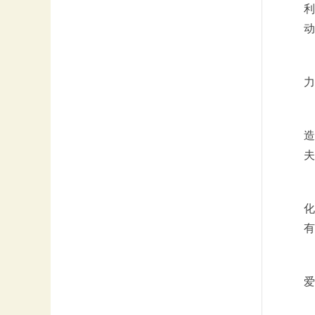
利
动
力
造
夫
化
有
爱