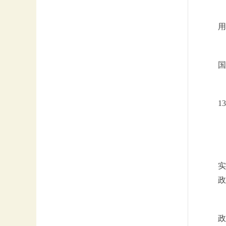
用
国
1
实
政
政