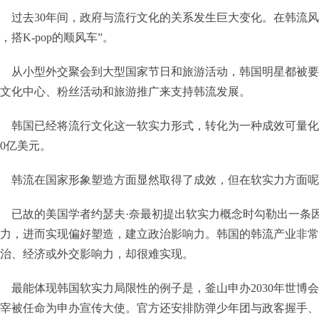
过去30年间，政府与流行文化的关系发生巨大变化。在韩流风靡
，搭K-pop的顺风车”。
从小型外交聚会到大型国家节日和旅游活动，韩国明星都被要
文化中心、粉丝活动和旅游推广来支持韩流发展。
韩国已经将流行文化这一软实力形式，转化为一种成效可量化的
30亿美元。
韩流在国家形象塑造方面显然取得了成效，但在软实力方面呢
已故的美国学者约瑟夫·奈最初提出软实力概念时勾勒出一条
力，进而实现偏好塑造，建立政治影响力。韩国的韩流产业非常
治、经济或外交影响力，却很难实现。
最能体现韩国软实力局限性的例子是，釜山申办2030年世博
宰被任命为申办宣传大使。官方还安排防弹少年团与政客握手、拍