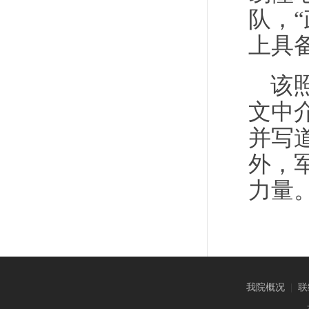
队，
上具
该
文中
并写
外，
力量。
我院概况
|
联