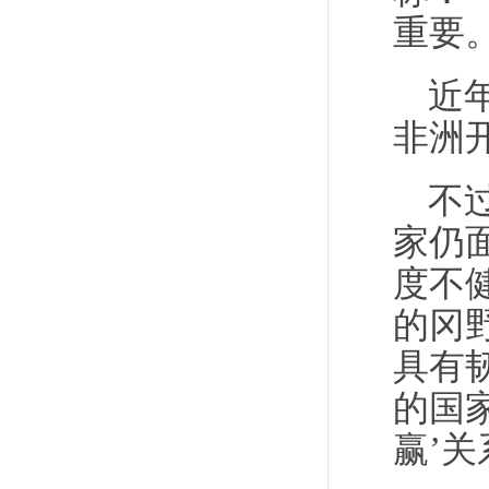
重要。
近
非洲
不
家仍
度不
的冈
具有
的国
赢’关