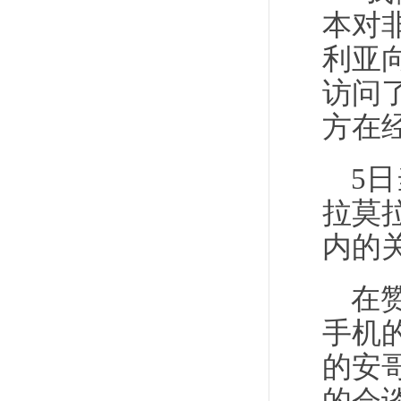
本对
利亚
访问
方在
5
拉莫
内的
在
手机
的安