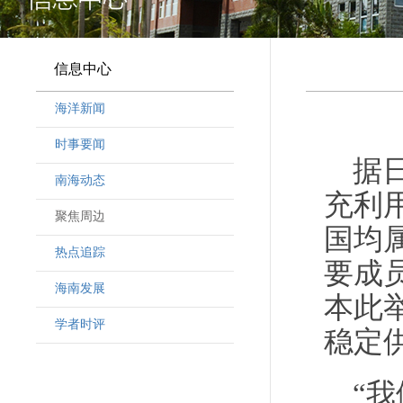
信息中心
海洋新闻
时事要闻
据
南海动态
充利
聚焦周边
国均
热点追踪
要成
海南发展
本此
学者时评
稳定
“