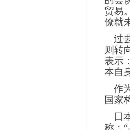
的会
贸易
僚就
过
则转
表示
本自
作
国家
日
称：