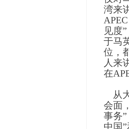
湾来
AP
见度
于马
位，
人来
在AP
从
会面
事务
中国