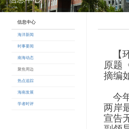
信息中心
海洋新闻
时事要闻
【
南海动态
原题
聚焦周边
摘编
热点追踪
海南发展
今
学者时评
两岸
宣告