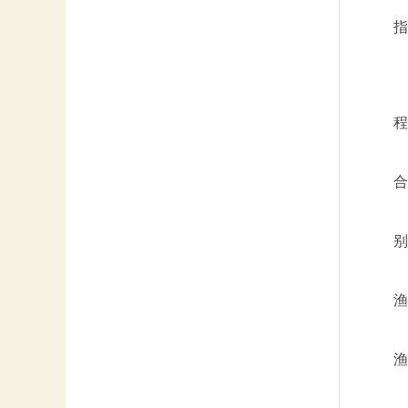
指
程
合
别
渔
渔