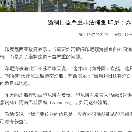
遏制日益严重非法捕鱼 印尼：
2014-12-07 02:21:20 来源：
印度尼西亚政府表示，当局要炸沉擅闯印尼领海捕鱼的外国渔
端，而是为了遏制这类日益严重的问题。
印尼海事渔业部长苏西昨天说：“这并非（向外国）宣战。这
。”印尼昨天炸沉三艘越南渔船，苏西表示：“当局14日还将炸
的数目或地点。
昨天的炸船行动由印尼海军负责。印尼海军发言人马纳汉告诉
廖内省）阿南巴斯群岛（Anambas），炸沉这些渔船。
马纳汉说：“我们要传达的信息是，没有外国渔船能从印尼领
己领海获益”。