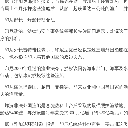
据《雅加达邮报》报道，当局先在这三艘渔船上装置炸药，再
当局上个月扣押这些渔船后，从船上起获重达三公吨的渔产，并
印尼部长：炸船行动合法
印尼政治、法律与安全事务统筹部长特佐周四表示，炸沉这三
序的批准。
印尼外长雷特诺也表示，印尼法庭已经裁定这三艘外国渔船在
法，也不影响印尼与其他国家的双边关系。
印尼2009年通过的渔业法令，授权该国各海事部门、海军及
行动，包括炸沉或烧毁这些渔船。
印尼媒体指泰国、越南、菲律宾、马来西亚和中国等国家的渔
夫的渔获量。
炸沉非法外国渔船是总统佐科上台后采取的最强硬护渔措施。
船达5400艘，导致该国每年蒙受约300万亿盾（约320亿新元）
据《雅加达环球报》报道，印尼总统佐科也声称，要击沉这类