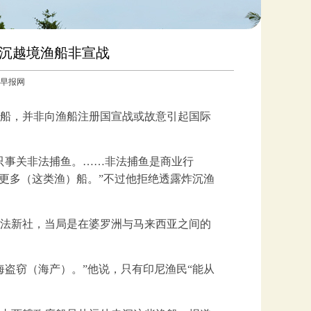
炸沉越境渔船非宣战
联合早报网
船，并非向渔船注册国宣战或故意引起国际
只事关非法捕鱼。……非法捕鱼是商业行
沉更多（这类渔）船。”不过他拒绝透露炸沉渔
法新社，当局是在婆罗洲与马来西亚之间的
海盗窃（海产）。”他说，只有印尼渔民“能从