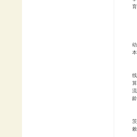
育
幼
本
线
算
流
龄
茨
敕