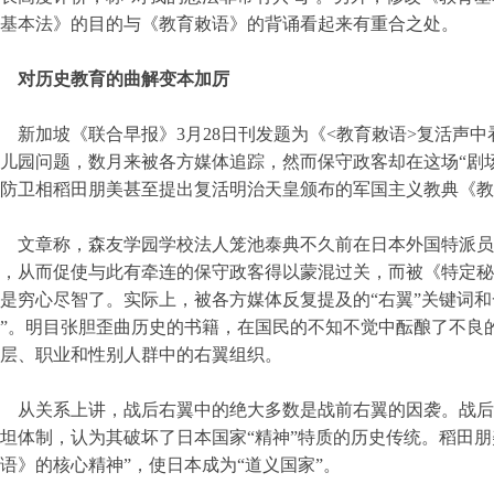
基本法》的目的与《教育敕语》的背诵看起来有重合之处。
对历史教育的曲解变本加厉
新加坡《联合早报》3月28日刊发题为《<教育敕语>复活声
儿园问题，数月来被各方媒体追踪，然而保守政客却在这场“剧
防卫相稻田朋美甚至提出复活明治天皇颁布的军国主义教典《教
文章称，森友学园学校法人笼池泰典不久前在日本外国特派员
，从而促使与此有牵连的保守政客得以蒙混过关，而被《特定秘
是穷心尽智了。实际上，被各方媒体反复提及的“右翼”关键词和
”。明目张胆歪曲历史的书籍，在国民的不知不觉中酝酿了不良
层、职业和性别人群中的右翼组织。
从关系上讲，战后右翼中的绝大多数是战前右翼的因袭。战后
坦体制，认为其破坏了日本国家“精神”特质的历史传统。稻田朋
语》的核心精神”，使日本成为“道义国家”。