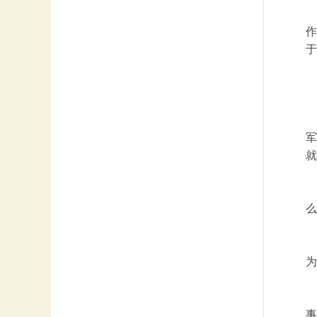
作
于
军
就
么
为
事