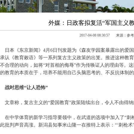
外媒：日政客拟复活“军国主义教
2017-04-08 08:30:57 来源：
日本《东京新闻》4月6日刊发题为《森友学园案暴露出的爱
承认《教育敕语》等一系列复古主义政策的出笼。推进这种教育
不合理的动向，如将“对首相的侮辱”作为传唤证人的理由等。
的教育的本质在于，培养不能用自己头脑思考的、不反抗体制的
战时思维“让人恐怖”
文章称，复古主义的“爱国教育”政策陆续出台，令人不由得
在中学体育的新学习指导要领中，在武道的选项中加入了“刺枪
此批判声音高涨。新潟县知事米山隆一在推特上表示：“‘刺枪术