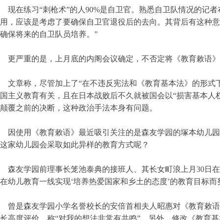
现在练习“刺枪术”的人90%是自卫官。熟悉自卫队情况的记
用，应该是考虑了要确保自卫官退役后的去向。其背后有这种意
确保将来的自卫队员培养。”
更严重的是，上月底的内阁会议确定，不否定将《教育敕语》
文章称，尽管加上了“在不违反宪法和《教育基本法》的形式
国主义教育有关，且在日本战败后不久就被国会以“损害基本人
颠覆之前的决断，这种政治手法本身有问题。
因使用《教育敕语》最近吸引关注的是森友学园的塚本幼儿园
这家幼儿园会采取如此异样的教育方式呢？
森友学园前理事长笼池泰典的接班人、其长女町浪上月30日
在幼儿教育一线实现‘培养热爱国家和乡土的态度’的教育目标而
曾是森友学园小学名誉校长的安倍首相夫人昭惠对《教育敕语
长高度评价，称“对我的想法非常有共鸣”。另外，修改《教育