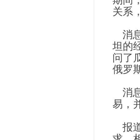
期间
关系
消
坦的
问了
俄罗
消
易，
报
求，