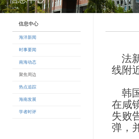
信息中心
海洋新闻
时事要闻
法
南海动态
线附
聚焦周边
热点追踪
韩
海南发展
在咸
学者时评
失败
弹，