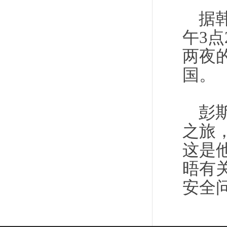
据
午3
两夜
国。
彭
之旅
这是
晤有
安全