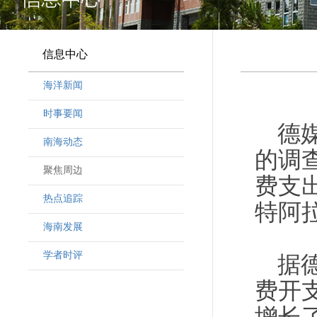
信息中心
海洋新闻
时事要闻
德
南海动态
的调
聚焦周边
费支
热点追踪
特阿
海南发展
学者时评
据
费开支