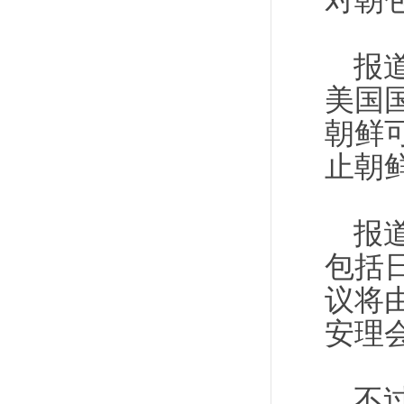
对朝
报
美国
朝鲜
止朝
报
包括
议将
安理
不