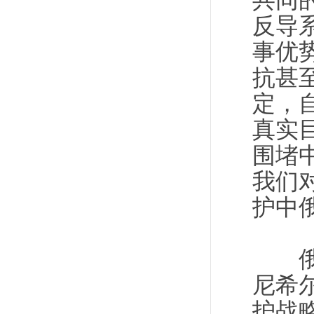
共同
反导
事优
抗甚
定，
真实
围堵
我们
护中
俄方
尼希
护战