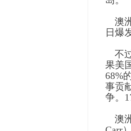
岛。
澳
日爆
不
果美
68
事贡
争。
澳
Ca