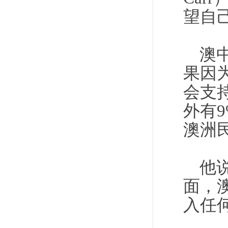
望自
澳
果因
会支
外有9
澳洲
他
面，
入任