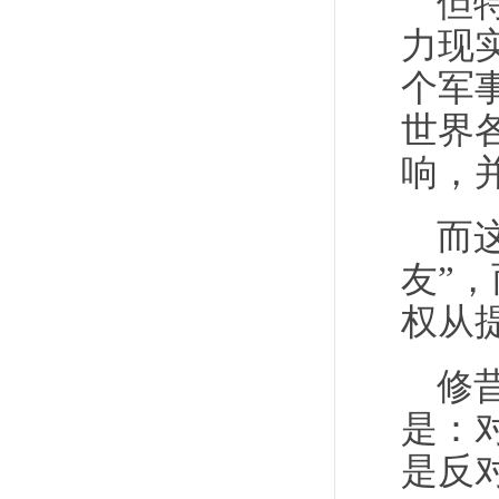
但
力现
个军
世界
响，
而
友”
权从提
修
是：
是反