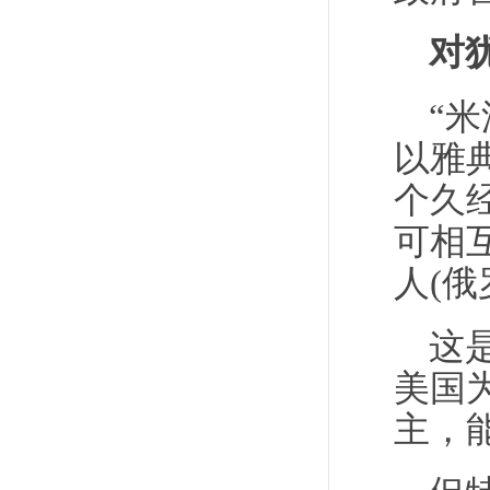
对
“
以雅
个久
可相
人(俄
这
美国
主，