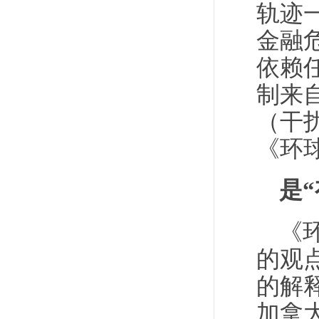
轨迹
金融
依赖
制来
（干
《环
是
《
的观
的解
加拿