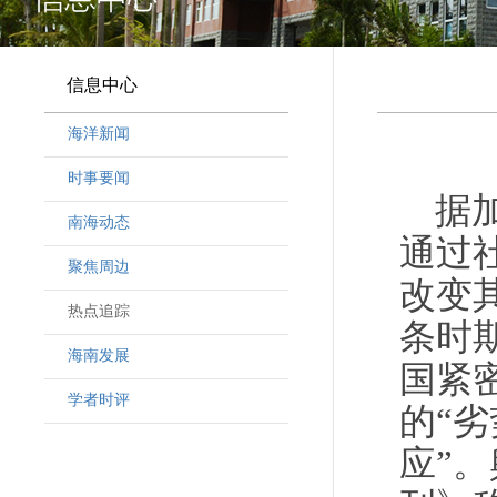
信息中心
海洋新闻
时事要闻
据
南海动态
通过
聚焦周边
改变
热点追踪
条时
海南发展
国紧
学者时评
的“
应”