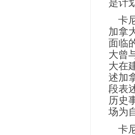
是计
卡
加拿
面临
大曾
大在
述加
段表
历史
场为
卡