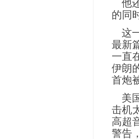
他
的同
这
最新篇
一直
伊朗
首炮
美
击机
高超
警告