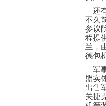
还
不久
参议
程提
兰，
德包
军
盟实
出售
关捷
机等