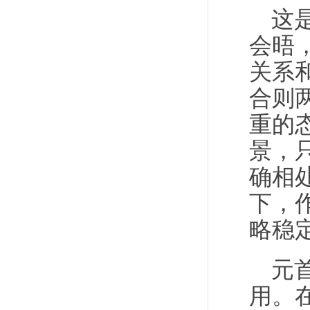
这
会晤
关系
合则
重的
景，
确相
下，
略稳
元
用。