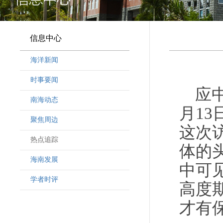
信息中心
海洋新闻
时事要闻
应
南海动态
月1
聚焦周边
这次
热点追踪
体的
海南发展
中可
学者时评
高度
才有