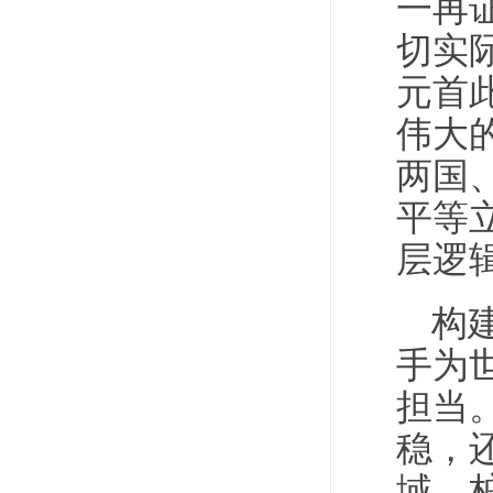
一再
切实
元首
伟大
两国
平等
层逻
构
手为
担当
稳，
域，