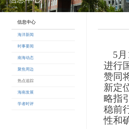
信息中心
海洋新闻
时事要闻
5
南海动态
进行
聚焦周边
赞同
热点追踪
新定
海南发展
略指
学者时评
稳前
性和