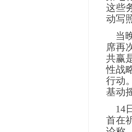
这些
动写
当
席再
共赢
性战
行动
基动
1
首在
论称