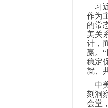
习
作为
的常
美关
计，
赢。
稳定
就、
中
刻洞
会堂