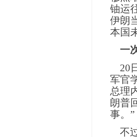
铀运
伊朗
本国
一
2
军官
总理
朗普
事。”
不