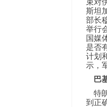
束对
斯坦
部长
举行
国媒
是否
计划
示，
巴
特
到正