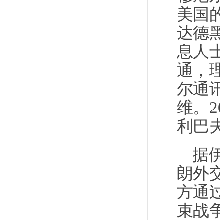
美国
达德
息人
通，
尔通
维。
利巴
据
朗外
方通
束战