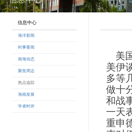
信息中心
海洋新闻
时事要闻
美
南海动态
美伊
聚焦周边
多等
热点追踪
做十
海南发展
和战
学者时评
一天
重申