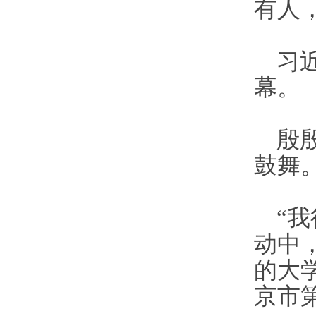
有人
习
幕。
殷
鼓舞
“
动中
的大
京市