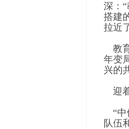
深：
搭建
拉近
教
年变
兴的
迎
“
队伍