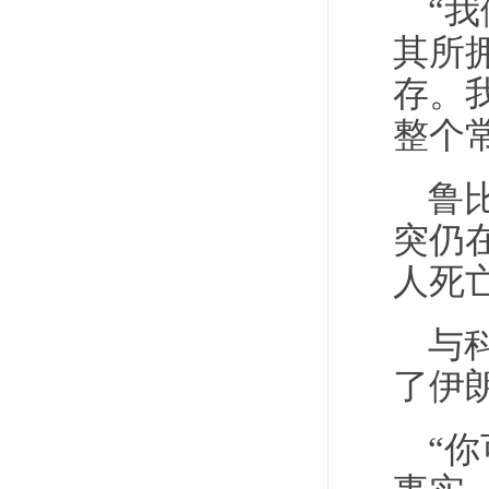
“
其所
存。
整个
鲁
突仍
人死
与
了伊
“