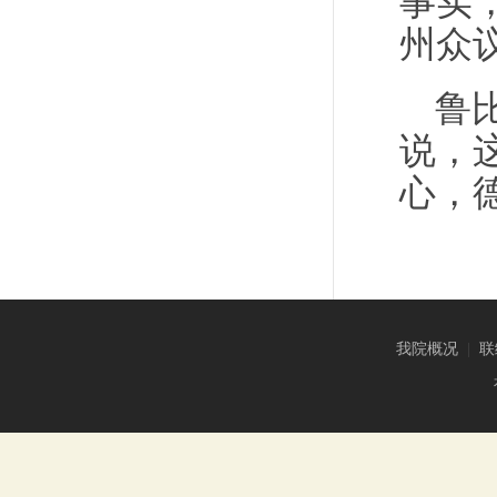
事实
州众
鲁
说，
心，
我院概况
|
联