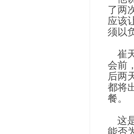
了两
应该
须以
崔
会前
后两
都将
餐。
这
能否