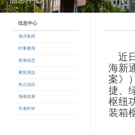
信息中心
海洋新闻
时事要闻
近
南海动态
海新
聚焦周边
案》
热点追踪
捷、
海南发展
枢纽
学者时评
装箱