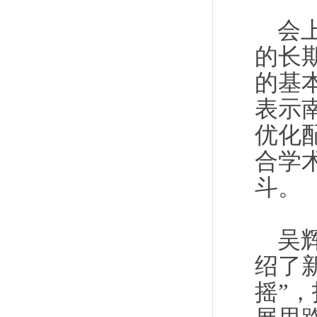
会
的长
的基
表示
优化
合学
斗。
吴
绍了
摇”