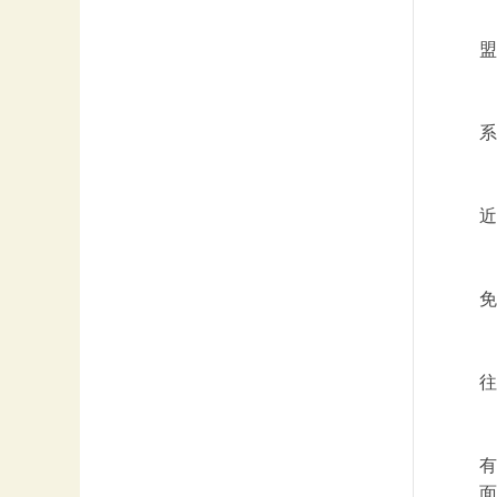
盟
系
近
免
往
有
面