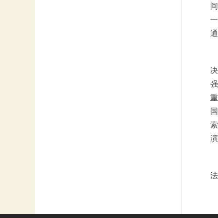
间
一
通
决
强
重
国
索
演
法