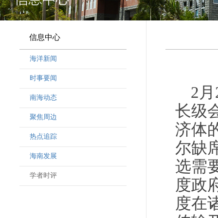
信息中心
海洋新闻
时事要闻
2月
南海动态
长级
聚焦周边
济体
热点追踪
尔缺
海南发展
选需
学者时评
度政
度在