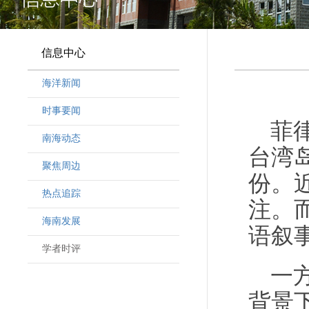
信息中心
海洋新闻
时事要闻
菲
南海动态
台湾
聚焦周边
份。
热点追踪
注。
海南发展
语叙
学者时评
一
背景