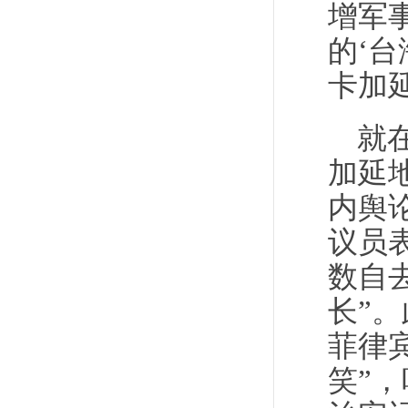
增军
的‘
卡加
就
加延
内舆
议员
数自
长”
菲律
笑”