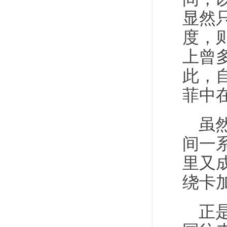
显然
度，
上曾
此，
菲中
虽
间一
里又
绕卡
正