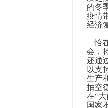
的冬
疫情
经济
恰
会，
还通
以支
生产
抽空
在“
国家