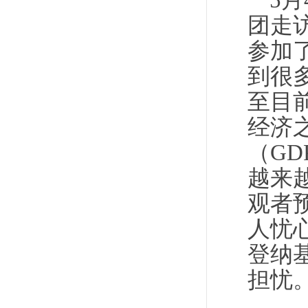
5
团走
参加
到很
至目
经济
（GD
越来
观者
人忧
登纳
担忧