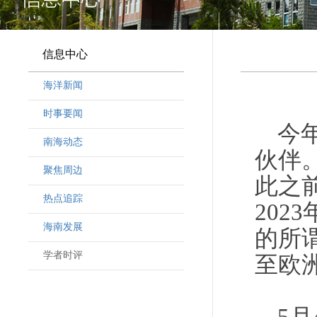
信息中心
海洋新闻
时事要闻
今
南海动态
伙伴
聚焦周边
此之
热点追踪
202
海南发展
的所
学者时评
至欧