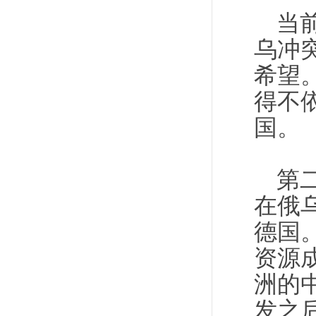
当
乌冲
希望
得不
国。
第
在俄
德国
资源
洲的
发之