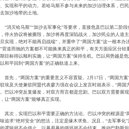
、实现和平的动力。若哈马斯不参与未来的加沙治理体系，巴民
去加沙地带的土地。
“消灭哈马斯”“加沙去军事化”等要求，直接危及巴以第二阶
，停火协议将被撕毁，加沙将再度深陷战火，加沙民众的人道主
旦实现，绝对不能再启战端”，并重申了“两国方案”这一根本办
”背道而驰的方案都不可能换来真正的和平，有关方面应区分轻
期目标得以顺利实施，让“两国方案”保持生机。巴以局势越是
以和平回到“两国方案”的正确轨道上来。
首先，“两国方案”的重要意义不容置疑。2月17日，“两国方
驻埃及大使兼驻阿盟代表廖力强在会议上发言时就表示，“两国
。巴以冲突反复爆发，对双方而言都是悲剧。巴以双方需要展现
，让“两国方案”能够真正实现。
其次，实现巴以和平需要正确的方法论。巴以冲突的根源是“
味追求“绝对安全”的想法，注定是缘木求鱼。况且，“去军事化”
的逻辑就不会停止，以暴易暴的循环就不会结束。推动巴勒斯坦