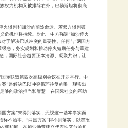
族权力机构又被排除在外，巴勒斯坦将彻底
段停火谈判和加沙的前途命运。若双方谈判破
义危机也将持续。对此，中方强调“加沙停火
法对于解决巴以冲突的重要性。任何与“两国方
重缓急，务实规划和推动停火短期任务与重建
危急，国际社会越要正本清源、凝聚共识，让
案”国际联盟第四次高级别会议在开罗举行。中
方案”是解决巴以冲突循环往复的唯一现实出
足够的政治担当和智慧，在国际社会的帮助
两国方案”未得到落实，无视这一基本事实而
治标不治本。“两国方案”得不到落实，以怨报
内部和解、在加沙地带建立代表性充分的包