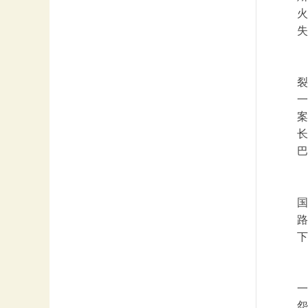
火
失
裂
一
案
长
巴
国
路
下
一
怨