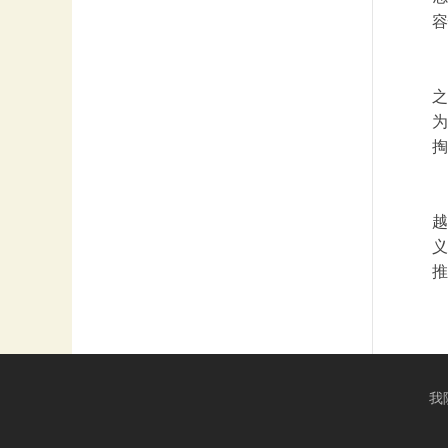
容
之
为
掏
越
义
推
我