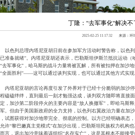
丁隆："去军事化"解决
2025-02-25 11:17:32 来源：
以色列总理内塔尼亚胡日前在参加军方活动时警告称，以色列
已准备就绪”。内塔尼亚胡还表示，巴勒斯坦伊斯兰抵抗运动（
“去军事化”，哈马斯的战斗力量将被瓦解，所有被扣押在加沙
“全面胜利”——这可以通过谈判实现，也可以通过其他方式实现
内塔尼亚胡的言论再度引发了外界对于已经十分脆弱的加沙停
程磕磕绊绊，直到最后一刻才勉强达成，谈判双方随即将直接面
定，加沙第二阶段停火的主要内容是“放人换撤军”，即哈马斯
军。但由于美国新政府的全力支持，以色列右翼政治力量在加沙
，试图获得对加沙地带完全、彻底的控制。以方已经明确表态，
允许“黎巴嫩真主党模式”在加沙出现，巴勒斯坦民族权力机构
而言，退出加沙意味着该组织“名存实亡”，这是其根本不能接