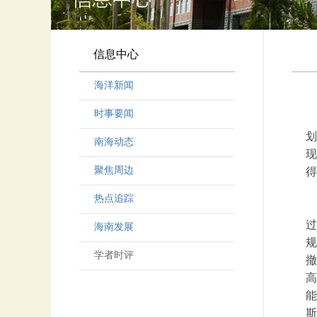
信息中心
海洋新闻
时事要闻
划
南海动态
现
聚焦周边
得
热点追踪
过
海南发展
规
学者时评
撤
高
能
斯