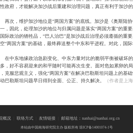
性政府，才能解决加沙战后重建和治理问题，真正有利于加沙的
再次，维护加沙地位是“两国方案”的底线。加沙是《奥斯陆
一，因此，处理加沙的地位与归属问题是落实“两国方案”的重
国际政治的牺牲品，“巴人治巴”是加沙战后治理必须遵循的重
空“两国方案”的基础，最终葬送整个中东和平进程。对此，国
在中东地缘政治急剧变化、中东力量对比的脆弱平衡被破坏的
多，好不容易迎来的和平随时可能再次生变。面对危如累卵的局
，克服悲观主义，强化“两国方案”在解决巴勒斯坦问题上的基础
动巴勒斯坦问题早日得到全面、公正、持久解决。
（作者是上海
院概况
|
联络方式
|
友情链接
|
邮箱地址：nanhai@nanhai.org.cn
本站由中国南海研究院主办 版权所有 琼ICP备14001074-1号