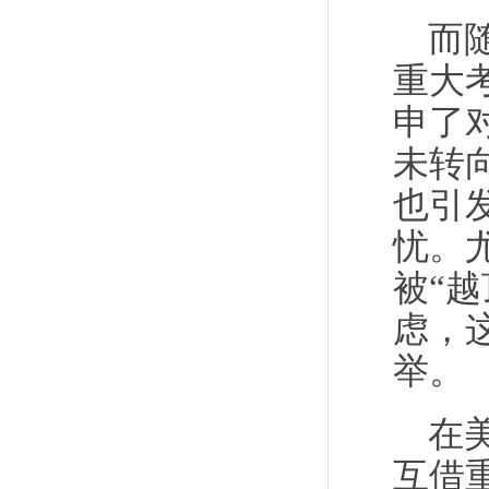
而
重大
申了
未转
也引
忧。
被“
虑，
举。
在
互借