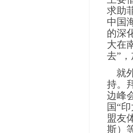
求助
中国
的深
大在
去”
就
持。
边峰
国“
盟友
斯）