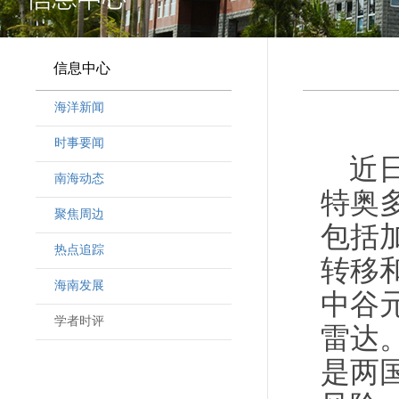
信息中心
海洋新闻
时事要闻
近
南海动态
特奥
聚焦周边
包括
热点追踪
转移
海南发展
中谷
学者时评
雷达
是两