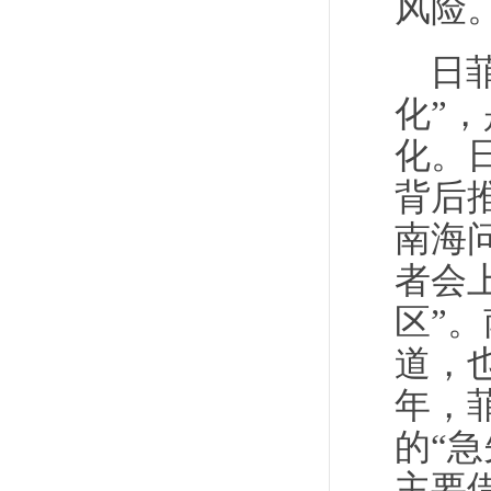
风险
日
化”
化。
背后
南海
者会
区”
道，
年，
的“
主要