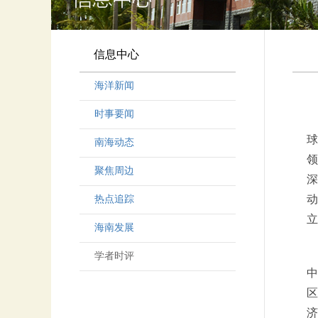
信息中心
海洋新闻
时事要闻
球
南海动态
领
聚焦周边
深
动
热点追踪
立
海南发展
学者时评
中
区
济