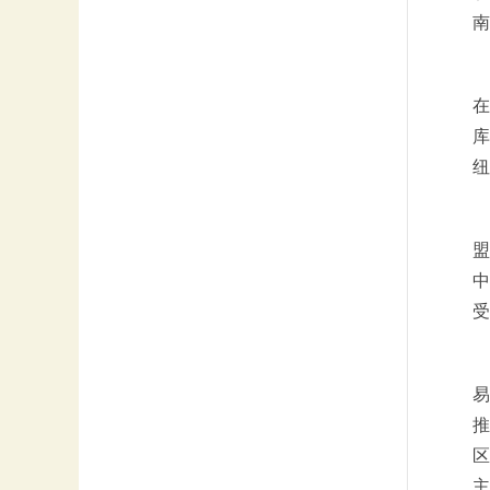
南
在
库
纽
盟
中
受
易
推
区
主