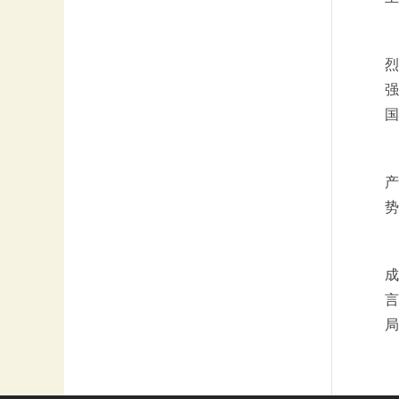
烈
强
国
产
成
言
局